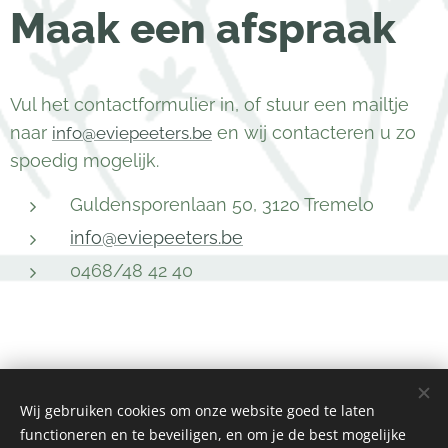
Maak een afspraak
Vul het contactformulier in, of stuur een mailtje
naar
en wij contacteren u zo
info@eviepeeters.be
spoedig mogelijk.
Guldensporenlaan 50, 3120 Tremelo
info@eviepeeters.be
0468/48 42 40
Evie Peeters - Tuinarchitect
Wij gebruiken cookies om onze website goed te laten
Dijlestraat 35A, 3140 Keerbergen
functioneren en te beveiligen, en om je de best mogelijke